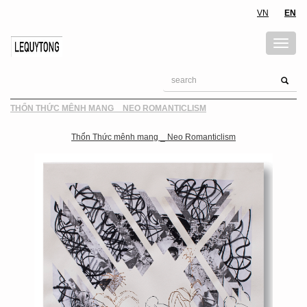
VN
EN
THỔN THỨC MÊNH MANG _ NEO ROMANTICLISM
Thổn Thức mênh mang _ Neo Romanticlism