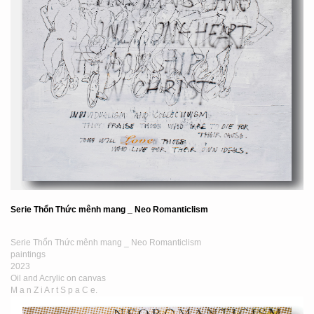
Serie Thổn Thức mênh mang _ Neo Romanticlism
Serie Thổn Thức mênh mang _ Neo Romanticlism
paintings
2023
Oil and Acrylic on canvas
M a n Z i A r t S p a C e.