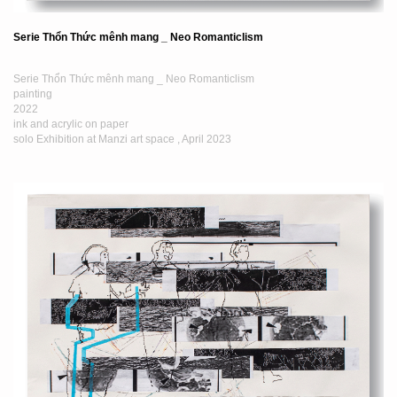
Serie Thổn Thức mênh mang _ Neo Romanticlism
Serie Thổn Thức mênh mang _ Neo Romanticlism
painting
2022
ink and acrylic on paper
solo Exhibition at Manzi art space , April 2023