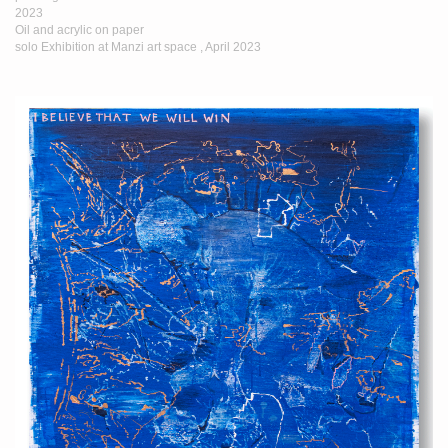
2023
Oil and acrylic on paper
solo Exhibition at Manzi art space , April 2023