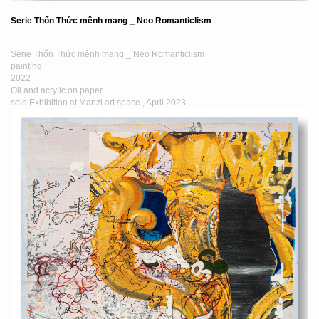
Serie Thổn Thức mênh mang _ Neo Romanticlism
Serie Thổn Thức mênh mang _ Neo Romanticlism
painting
2022
Oil and acrylic on paper
solo Exhibition at Manzi art space , April 2023