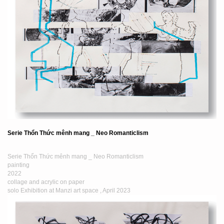
Serie Thổn Thức mênh mang _ Neo Romanticlism
Serie Thổn Thức mênh mang _ Neo Romanticlism
painting
2022
collage and acrylic on paper
solo Exhibition at Manzi art space , April 2023