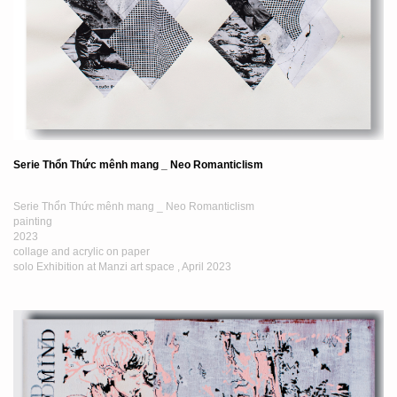
Serie Thổn Thức mênh mang _ Neo Romanticlism
Serie Thổn Thức mênh mang _ Neo Romanticlism
painting
2023
collage and acrylic on paper
solo Exhibition at Manzi art space , April 2023