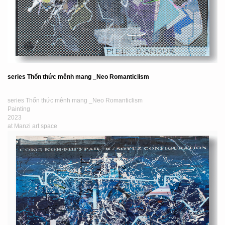
series Thổn thức mênh mang _Neo Romanticlism
series Thổn thức mênh mang _Neo Romanticlism
Painting
2023
at Manzi art space