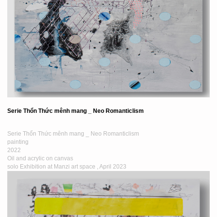
Serie Thổn Thức mênh mang _ Neo Romanticlism
Serie Thổn Thức mênh mang _ Neo Romanticlism
painting
2022
Oil and acrylic on canvas
solo Exhibition at Manzi art space , April 2023