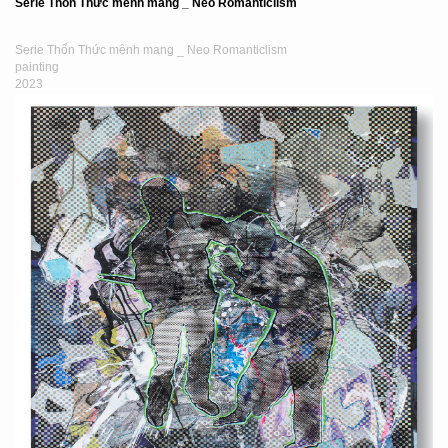
Serie Thổn Thức mênh mang _ Neo Romanticlism
Serie Thổn Thức mênh mang _ Neo Romanticlism
painting
2023