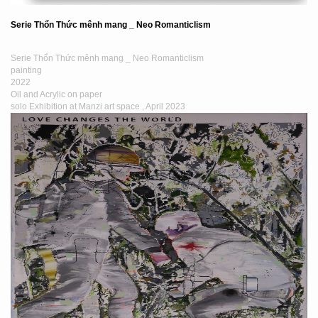
Serie Thổn Thức mênh mang _ Neo Romanticlism
Serie Thổn Thức mênh mang _ Neo Romanticlism
painting
2022
Oil and Acrylic on paper
solo Exhibition at Manzi art space , April 2023