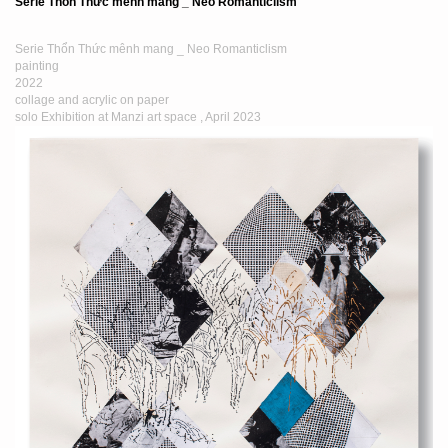
Serie Thổn Thức mênh mang _ Neo Romanticlism
Serie Thổn Thức mênh mang _ Neo Romanticlism
painting
2022
collage and acrylic on paper
solo Exhibition at Manzi art space , April 2023