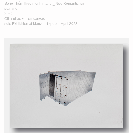
Serie Thổn Thức mênh mang _ Neo Romanticlism
painting
2022
Oil and acrylic on canvas
solo Exhibition at Manzi art space , April 2023