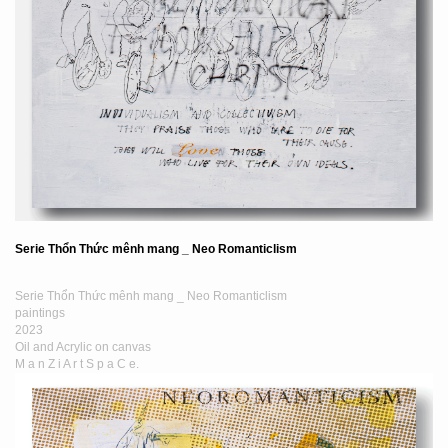
Serie Thổn Thức mênh mang _ Neo Romanticlism
Serie Thổn Thức mênh mang _ Neo Romanticlism
paintings
2023
Oil and Acrylic on canvas
M a n Z i A r t S p a C e.