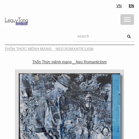
VN
EN
THỔN THỨC MÊNH MANG _ NEO ROMANTICLISM
Thổn Thức mênh mang _ Neo Romanticlism