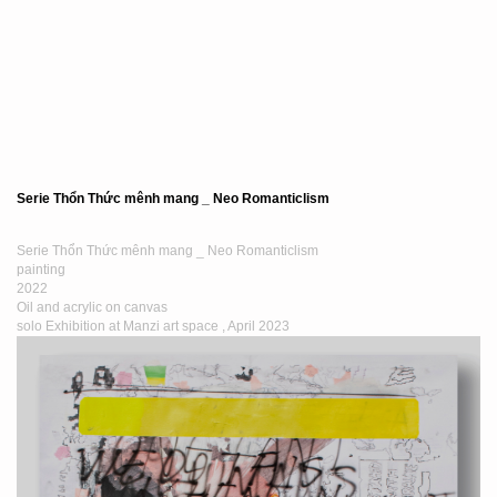
Serie Thổn Thức mênh mang _ Neo Romanticlism
Serie Thổn Thức mênh mang _ Neo Romanticlism
painting
2022
Oil and acrylic on canvas
solo Exhibition at Manzi art space , April 2023