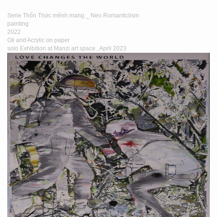
Serie Thổn Thức mênh mang _ Neo Romanticlism
painting
2022
Oil and Acrylic on paper
solo Exhibition at Manzi art space , April 2023