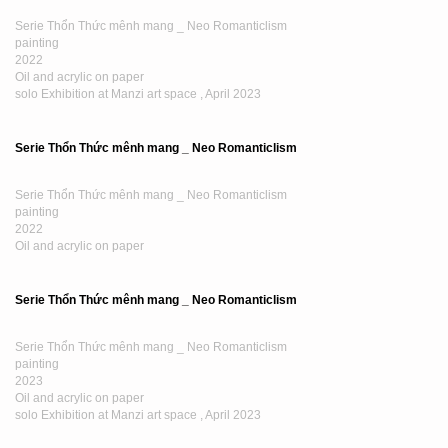
Serie Thổn Thức mênh mang _ Neo Romanticlism
painting
2022
Oil and acrylic on paper
solo Exhibition at Manzi art space , April 2023