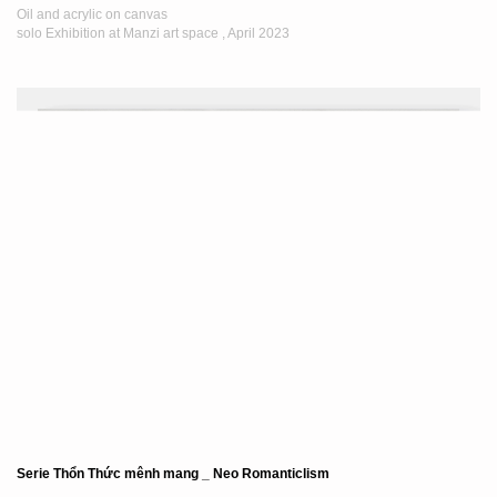
Oil and acrylic on canvas
solo Exhibition at Manzi art space , April 2023
Serie Thổn Thức mênh mang _ Neo Romanticlism